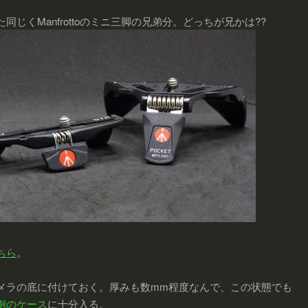
同じくManfrottoのミニ三脚の兄弟分。どっちが兄かは??
ちら
。
メラの底に付けておく。厚みも数mm程度なんで、この状態でも
例のケース
に十分入る。