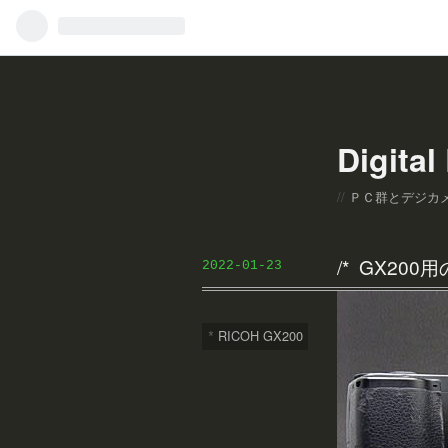
Digital 
ＰＣ群とデジカメ群に
GX200
2022
-
01
-
23
RICOH GX200