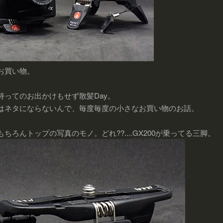
お買い物。
持ってのお出かけもせず散髪Day。
はネタにならないんで、毎度毎度の小さなお買い物のお話。
ちろんトップの写真のモノ。どれ??....
GX200
が乗ってる三脚。