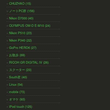
CHUZHAO (15)
ノートPC群 (156)
Nikon D7000 (40)
OLYMPUS OM-D E-M10 (24)
Nikon P510 (23)
Nikon P340 (22)
GoPro HERO6 (27)
お散歩 (69)
RICOH GR DIGITAL IV (26)
スクーター (23)
South君 (40)
Linux (54)
mobile (73)
オマケ (93)
iPod touch (125)